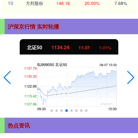
10
方邦股份
146.16
20.00%
7.68%
沪深京行情 实时轮播
北证50
1134.24
创
11.37
1.01%
热点资讯