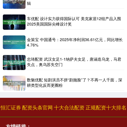
辑
车优配 设计实力获得国际认可 美克家居12组产品入围
2025美国国际尖峰设计奖
金策宝 中国通号：2025年净利润36.61亿元，同比增长
4.76%
忠琦配资 武汉女足1-1纳萨夫女足，唐涵造乌龙，马君
失点，奥乌苏失空门
数魅优配 短剧演员不拼“剧抛脸”了？不再一人千面，深
耕类型化反而更圈粉
恒汇证券
配资头条官网
十大合法配资
正规配资十大排名
友情链接：