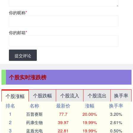
你的昵称
*
你的邮箱
*
提交评论
个股实时涨跌榜
个股跌幅
个股流入
个股流出
换手率
个股涨幅
排名
名称
最新价
涨幅
换手率
1
百普赛斯
77.7
20.00%
3.20%
2
药康生物
39.97
19.99%
2.61%
3
蓝盾光电
22.81
19.99%
0.50%