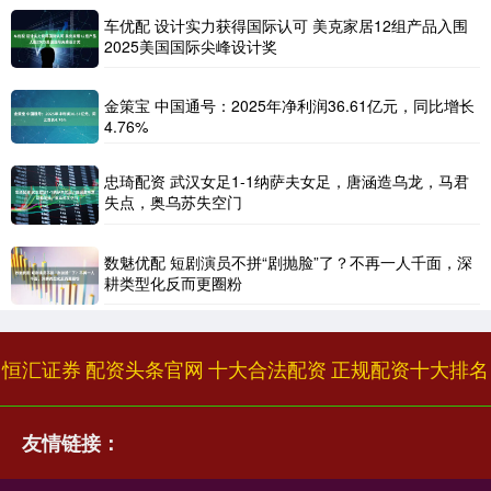
车优配 设计实力获得国际认可 美克家居12组产品入围
2025美国国际尖峰设计奖
金策宝 中国通号：2025年净利润36.61亿元，同比增长
4.76%
忠琦配资 武汉女足1-1纳萨夫女足，唐涵造乌龙，马君
失点，奥乌苏失空门
数魅优配 短剧演员不拼“剧抛脸”了？不再一人千面，深
耕类型化反而更圈粉
恒汇证券
配资头条官网
十大合法配资
正规配资十大排名
友情链接：