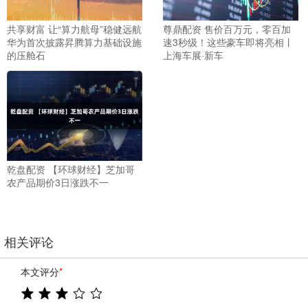
共享财富 让“算力航母”稳健远航
尊鼎配资 售价百万元，零百加
华为首次披露昇腾算力基础设施
速3秒级！这些豪车即将亮相丨
的压舱石
上海车展·新车
乾盘配资 【环球财经】芝加哥
农产品期价3日涨跌不一
相关评论
本文评分
*