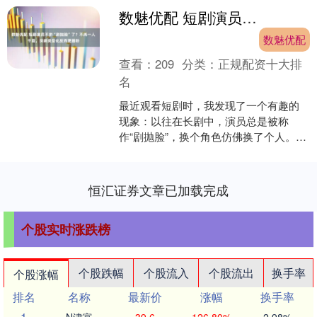
数魅优配 短剧演员不拼“剧抛脸”了？不再一人千面，深耕类型化反而更圈粉
数魅优配
查看：
209
分类：
正规配资十大排
名
最近观看短剧时，我发现了一个有趣的
现象：以往在长剧中，演员总是被称
作“剧抛脸”，换个角色仿佛换了个人。然
而，现在短剧中的演员，反倒更多带有
明显的“标签”。比如，....
恒汇证券文章已加载完成
个股实时涨跌榜
个股跌幅
个股流入
个股流出
换手率
个股涨幅
排名
名称
最新价
涨幅
换手率
1
N津富
39.6
126.80%
2.98%