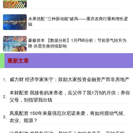
水果优配 “三种新动能”破局——重庆农商行重构增长逻
辑
豪极资本 【数据分析】1月PMI分析：节前景气转升为
降 供需失衡持续影响
最新文章
威力财 经济学家朱宁：鼓励大家投资金融资产而非房地产
1、
本财配资 我接爸妈来养老，岳父停了我1万5的月供：养你
2、
父母，别指望我出钱
凤凰配资 150年来最强厄尔尼诺来袭，将如何搅动气候、
3、
农业、能源？