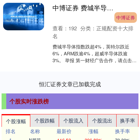
中博证券 费城半导体指数跌超4%
中博证券
查看：
192
分类：
正规配资十大排
名
费城半导体指数跌超4%，英特尔跌近
6%，ARM跌逾4%，超威半导体跌逾
3%。 举报 第一财经广告合作，请点击这
里此内容为第一财经原创，著作权归第
一财经所有。未经....
恒汇证券文章已加载完成
个股实时涨跌榜
个股跌幅
个股流入
个股流出
换手率
个股涨幅
排名
名称
最新价
涨幅
换手率
1
N展芯
116.52
396.89%
79.39%