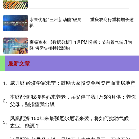
水果优配 “三种新动能”破局——重庆农商行重构增长逻
辑
豪极资本 【数据分析】1月PMI分析：节前景气转升为
降 供需失衡持续影响
最新文章
威力财 经济学家朱宁：鼓励大家投资金融资产而非房地产
1、
本财配资 我接爸妈来养老，岳父停了我1万5的月供：养你
2、
父母，别指望我出钱
凤凰配资 150年来最强厄尔尼诺来袭，将如何搅动气候、
3、
农业、能源？