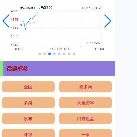
话题标签
全国
嘉多网
多架
天盈资本
发布
口袋超盘
评级
一浪