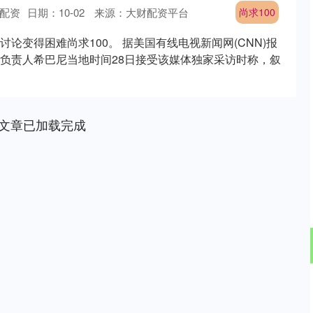
配资
日期：10-02
来源：大财配资平台
尚求100
论变得困难尚求100。 据美国有线电视新闻网(CNN)报
负责人希巴尼当地时间28日接受该媒体独家采访时称，叙
文章已加载完成
深证成指
14290.41
31%
180.29
1.28%