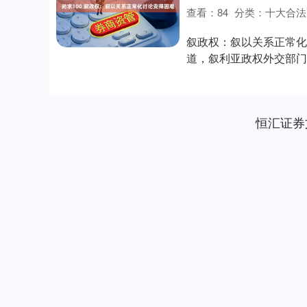
查看：
84
分类：
十大合法
叙政权：叙以关系正常化讨
道，叙利亚政权外交部门
利亚巴....
恒汇证券
上证指数
3912.56
.80
1.32%
12.20
0.