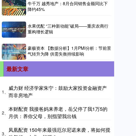
牛千万 越秀地产：8月合同销售金额同比下
降约45%
水果优配 “三种新动能”破局——重庆农商行
重构增长逻辑
豪极资本 【数据分析】1月PMI分析：节前景
气转升为降 供需失衡持续影响
最新文章
威力财 经济学家朱宁：鼓励大家投资金融资产
1、
而非房地产
本财配资 我接爸妈来养老，岳父停了我1万5的
2、
月供：养你父母，别指望我出钱
凤凰配资 150年来最强厄尔尼诺来袭，将如何搅
3、