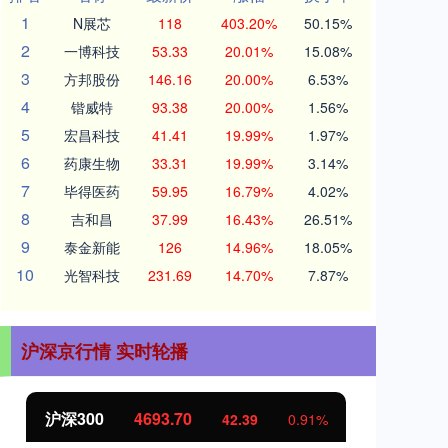
1
N展芯
118
403.20%
50.15%
2
一博科技
53.33
20.01%
15.08%
3
方邦股份
146.16
20.00%
6.53%
4
锴威特
93.38
20.00%
1.56%
5
宏昌科技
41.41
19.99%
1.97%
6
药康生物
33.31
19.99%
3.14%
7
毕得医药
59.95
16.79%
4.02%
8
吉和昌
37.99
16.43%
26.51%
9
泰金新能
126
14.96%
18.05%
10
光智科技
231.69
14.70%
7.87%
沪深京行情 实时轮播
沪深300
4693.70
北
42.39
0.91%