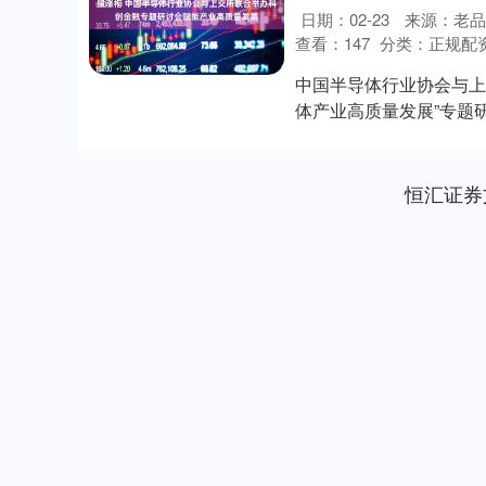
日期：02-23
来源：老品
查看：
147
分类：
正规配
中国半导体行业协会与上
体产业高质量发展”专题
参与，共同探讨....
恒汇证券
深证成指
14110.12
.92
0.57%
-34.08
-0