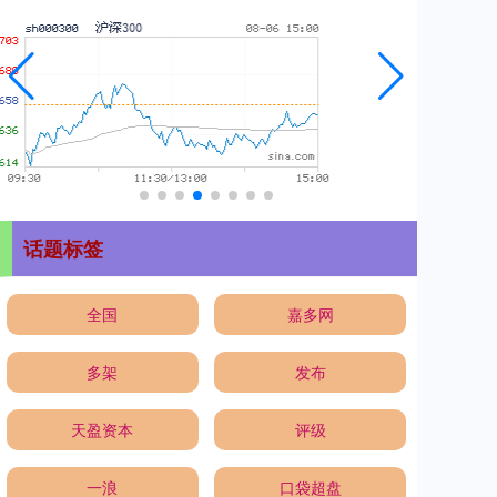
话题标签
全国
嘉多网
多架
发布
天盈资本
评级
一浪
口袋超盘