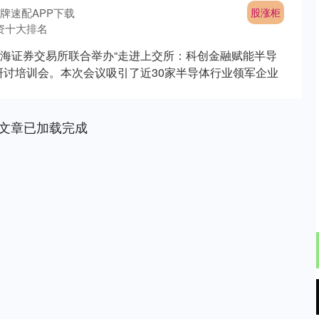
牌速配APP下载
股涨柜
资十大排名
海证券交易所联合举办“走进上交所：科创金融赋能半导
研讨培训会。本次会议吸引了近30家半导体行业领军企业
文章已加载完成
沪深300
4651.31
.24%
-6.85
-0.15%