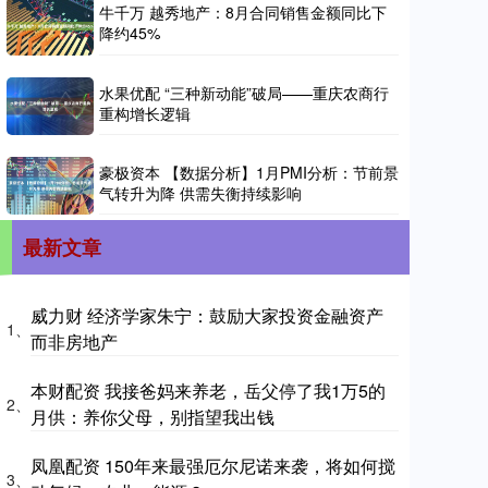
牛千万 越秀地产：8月合同销售金额同比下
降约45%
水果优配 “三种新动能”破局——重庆农商行
重构增长逻辑
豪极资本 【数据分析】1月PMI分析：节前景
气转升为降 供需失衡持续影响
最新文章
威力财 经济学家朱宁：鼓励大家投资金融资产
1、
而非房地产
本财配资 我接爸妈来养老，岳父停了我1万5的
2、
月供：养你父母，别指望我出钱
凤凰配资 150年来最强厄尔尼诺来袭，将如何搅
3、