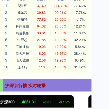
1
N津富
37.49
114.72%
77.46%
2
威尔高
39.83
20.01%
17.76%
3
锴威特
77.82
20.00%
1.17%
4
科翔股份
64.32
20.00%
12.21%
5
蜀道装备
33.61
19.99%
11.69%
6
中巨芯
27.85
19.99%
32.20%
7
广哈通信
19.03
19.99%
5.84%
8
欣天科技
18.02
19.97%
28.44%
9
飞天诚信
12.56
19.96%
8.49%
10
任子行
7.16
19.93%
31.42%
沪深京行情 实时轮播
北证50
1122.88
创
3.42
0.30%