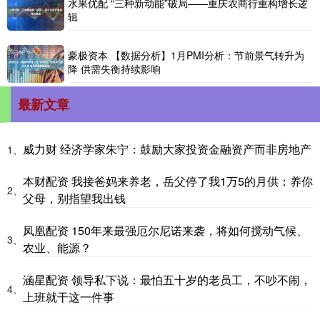
水果优配 “三种新动能”破局——重庆农商行重构增长逻
辑
豪极资本 【数据分析】1月PMI分析：节前景气转升为
降 供需失衡持续影响
最新文章
威力财 经济学家朱宁：鼓励大家投资金融资产而非房地产
1、
本财配资 我接爸妈来养老，岳父停了我1万5的月供：养你
2、
父母，别指望我出钱
凤凰配资 150年来最强厄尔尼诺来袭，将如何搅动气候、
3、
农业、能源？
涵星配资 领导私下说：最怕五十岁的老员工，不吵不闹，
4、
上班就干这一件事