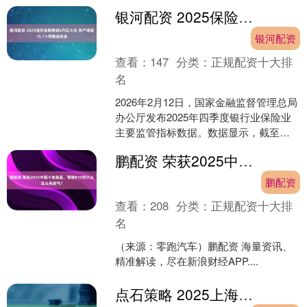
银河配资 2025保险业保费破6万亿大关 资产增速15.1%领跑金融业
银河配资
查看：
147
分类：
正规配资十大排
名
2026年2月12日，国家金融监督管理总局
办公厅发布2025年四季度银行业保险业
主要监管指标数据。数据显示，截至
2025年末，保险公司和保险资产管理公
鹏配资 荣获2025中国十佳底盘，零跑B10凭什么这么有底气？
司总资产达....
鹏配资
查看：
208
分类：
正规配资十大排
名
（来源：零跑汽车）鹏配资 海量资讯、
精准解读，尽在新浪财经APP....
点石策略 2025上海车展前瞻：城市NOA走向量产验证 传统车企“补齐拼图”、新势力“求稳”