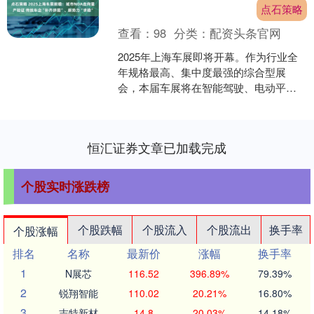
点石策略
查看：
98
分类：
配资头条官网
2025年上海车展即将开幕。作为行业全
年规格最高、集中度最强的综合型展
会，本届车展将在智能驾驶、电动平
台、软件定义等技术线条上点石策略，
提供一份产业阶段性的切片....
恒汇证券文章已加载完成
个股实时涨跌榜
个股跌幅
个股流入
个股流出
换手率
个股涨幅
排名
名称
最新价
涨幅
换手率
1
N展芯
116.52
396.89%
79.39%
2
锐翔智能
110.02
20.21%
16.80%
3
志特新材
14.8
20.03%
14.18%