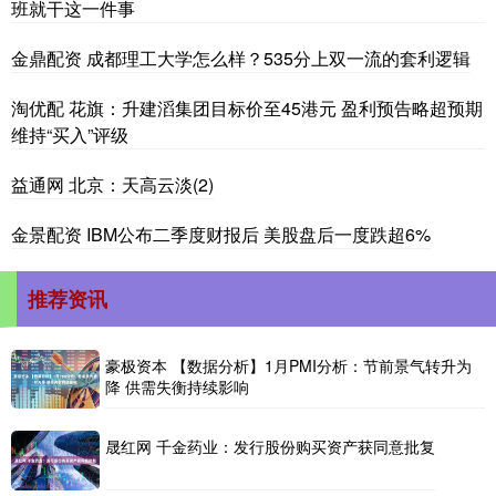
班就干这一件事
金鼎配资 成都理工大学怎么样？535分上双一流的套利逻辑
淘优配 花旗：升建滔集团目标价至45港元 盈利预告略超预期
维持“买入”评级
益通网 北京：天高云淡(2)
金景配资 IBM公布二季度财报后 美股盘后一度跌超6%
推荐资讯
豪极资本 【数据分析】1月PMI分析：节前景气转升为
降 供需失衡持续影响
晟红网 千金药业：发行股份购买资产获同意批复