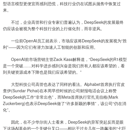
型语言模型更便宜而感到恐慌，科技行业仍在试图从抛售中恢复过
来。
不过，企业高管和行业专家们普遍认为，DeepSeek的发展最终
仍应该会被视为整个科技行业的上行催化剂，而非逆风。
一位前OpenAI员工就表示，市场应该将DeepSeek的发展视为“胜
利”——因为它们有潜力加速人工智能的创新和应用。
OpenAI前市场营销主管Zack Kass解释道，“DeepSeek的R1模型
是一个突破……对科学进步感到兴奋是我们所有人都应该希望的，看
到关键资源成本下降也是我们应该希望的。”
大型科技公司高管也表达了同样的看法。Alphabet首席执行官皮
查伊(Sundar Pichai)在本周早些时候的公司财报电话会议上称赞
DeepSeek的工作“非常出色”，而Meta首席执行官扎克伯格(Mark
Zuckerberg)也表示DeepSeek做了“许多新颖的事情”，该公司“仍在消
化”。
因此，在不少华尔街人士看来，DeepSeek的异军突起反而是眼
下这场AI革命的一个关键分叉口——相比于过去几年一路飙涨的“七巨