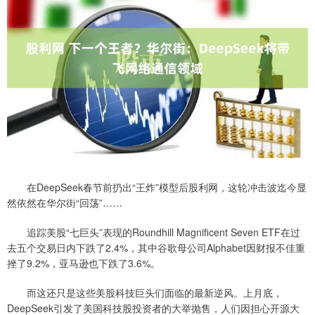
在DeepSeek春节前扔出“王炸”模型后股利网，这轮冲击波迄今显
然依然在华尔街“回荡”……
追踪美股“七巨头”表现的Roundhill Magnificent Seven ETF在过
去五个交易日内下跌了2.4%，其中谷歌母公司Alphabet因财报不佳重
挫了9.2%，亚马逊也下跌了3.6%。
而这还只是这些美股科技巨头们面临的最新逆风。上月底，
DeepSeek引发了美国科技股投资者的大举抛售，人们因担心开源大