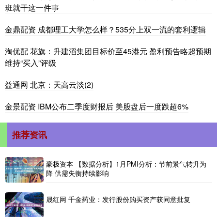
班就干这一件事
金鼎配资 成都理工大学怎么样？535分上双一流的套利逻辑
淘优配 花旗：升建滔集团目标价至45港元 盈利预告略超预期
维持“买入”评级
益通网 北京：天高云淡(2)
金景配资 IBM公布二季度财报后 美股盘后一度跌超6%
推荐资讯
豪极资本 【数据分析】1月PMI分析：节前景气转升为
降 供需失衡持续影响
晟红网 千金药业：发行股份购买资产获同意批复