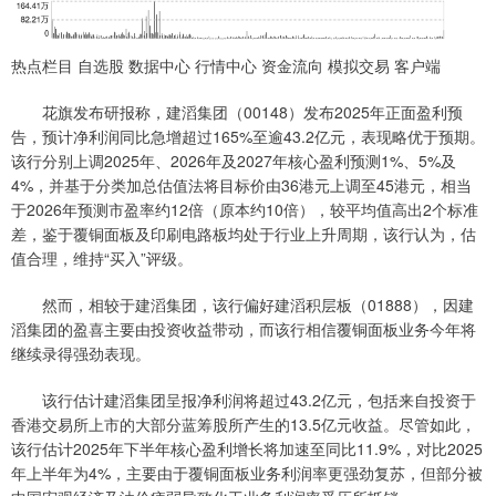
热点栏目 自选股 数据中心 行情中心 资金流向 模拟交易 客户端
花旗发布研报称，建滔集团（00148）发布2025年正面盈利预
告，预计净利润同比急增超过165%至逾43.2亿元，表现略优于预期。
该行分别上调2025年、2026年及2027年核心盈利预测1%、5%及
4%，并基于分类加总估值法将目标价由36港元上调至45港元，相当
于2026年预测市盈率约12倍（原本约10倍），较平均值高出2个标准
差，鉴于覆铜面板及印刷电路板均处于行业上升周期，该行认为，估
值合理，维持“买入”评级。
然而，相较于建滔集团，该行偏好建滔积层板（01888），因建
滔集团的盈喜主要由投资收益带动，而该行相信覆铜面板业务今年将
继续录得强劲表现。
该行估计建滔集团呈报净利润将超过43.2亿元，包括来自投资于
香港交易所上市的大部分蓝筹股所产生的13.5亿元收益。尽管如此，
该行估计2025年下半年核心盈利增长将加速至同比11.9%，对比2025
年上半年为4%，主要由于覆铜面板业务利润率更强劲复苏，但部分被