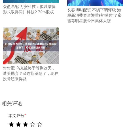
众盈易配 万安科技：拟以增资
长春博时配资 不惧下调评级 港
形式取得同川科技2.72%股权
股新消费赛道迎重磅“援兵”？蜜
雪等明星股今日集体大涨
对对配 乌克兰终于等到这天，
遭美抛弃？泽连斯基急了，现在
投降还来得及
相关评论
本文评分
*