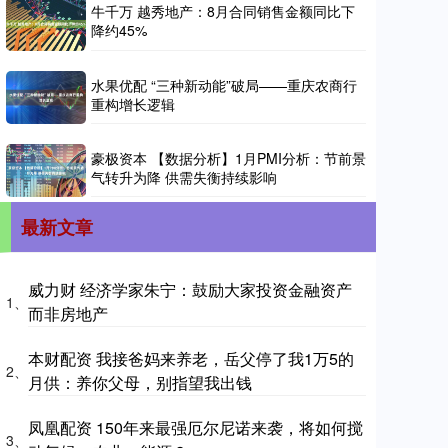
牛千万 越秀地产：8月合同销售金额同比下
降约45%
水果优配 “三种新动能”破局——重庆农商行
重构增长逻辑
豪极资本 【数据分析】1月PMI分析：节前景
气转升为降 供需失衡持续影响
最新文章
威力财 经济学家朱宁：鼓励大家投资金融资产
1、
而非房地产
本财配资 我接爸妈来养老，岳父停了我1万5的
2、
月供：养你父母，别指望我出钱
凤凰配资 150年来最强厄尔尼诺来袭，将如何搅
3、