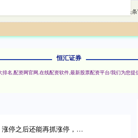
首页
恒汇证券
配资头条
恒汇证券
十大排名,配资网官网,在线配资软件,最新股票配资平台/我们为
上上策 静待蛰伏：涨停之后还能再抓涨停，记住这两个关键信号就够了很多朋友都想知道，一只股票拉出涨停之后，怎么才能精准抓住后续继续上涨甚至再涨停的机会，其实不用复杂分析，只要盯紧两个核心信号，后续走势大概...