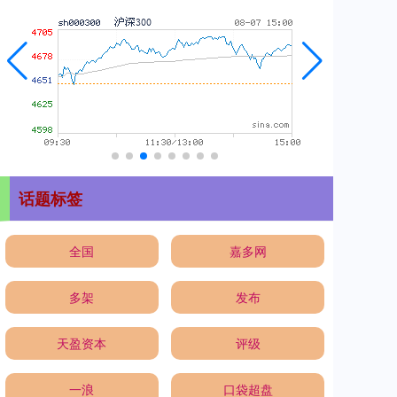
话题标签
全国
嘉多网
多架
发布
天盈资本
评级
一浪
口袋超盘