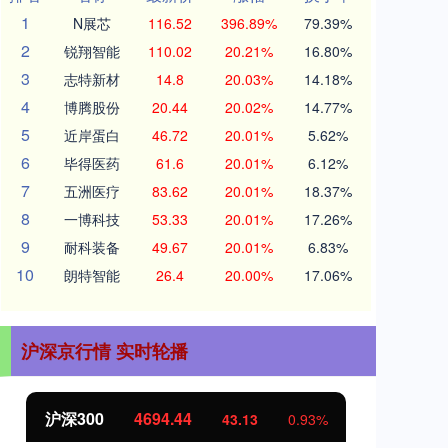
1
N展芯
116.52
396.89%
79.39%
2
锐翔智能
110.02
20.21%
16.80%
3
志特新材
14.8
20.03%
14.18%
4
博腾股份
20.44
20.02%
14.77%
5
近岸蛋白
46.72
20.01%
5.62%
6
毕得医药
61.6
20.01%
6.12%
7
五洲医疗
83.62
20.01%
18.37%
8
一博科技
53.33
20.01%
17.26%
9
耐科装备
49.67
20.01%
6.83%
10
朗特智能
26.4
20.00%
17.06%
沪深京行情 实时轮播
沪深300
4694.44
北
43.13
0.93%