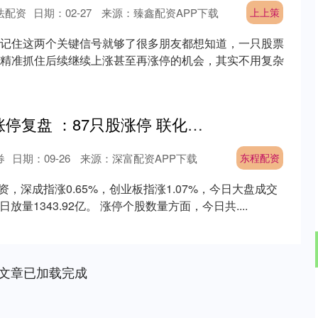
法配资
日期：02-27
来源：臻鑫配资APP下载
上上策
记住这两个关键信号就够了很多朋友都想知道，一只股票
精准抓住后续继续上涨甚至再涨停的机会，其实不用复杂
东程配资 6月9日涨停复盘 ：87只股涨停 联化科技8天6板
券
日期：09-26
来源：深富配资APP下载
东程配资
资，深成指涨0.65%，创业板指涨1.07%，今日大盘成交
放量1343.92亿。 涨停个股数量方面，今日共....
文章已加载完成
深证成指
14311.01
02%
200.89
1.42%