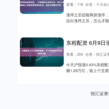
查看：
118
分类：
十大合
涨停之后还能再抓涨停，
拉出涨停之后，怎么才能
分析，只要盯紧两....
查看：
204
分类：
恒汇证
今天沪指涨0.43%东程配
额1.29万亿，较上个交易日
恒汇证券
上证指数
3940.04
.40
2.13%
39.68
1.